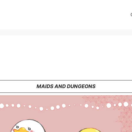
MAIDS AND DUNGEONS