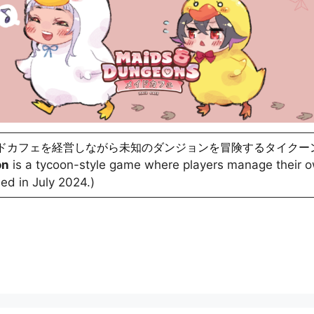
ドカフェを経営しながら未知のダンジョンを冒険するタイクーン
on
is a tycoon-style game where players manage their 
ed in July 2024.)